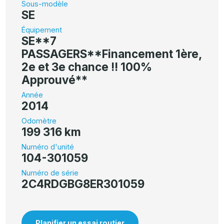
Sous-modèle
SE
Équipement
SE**7
PASSAGERS**Financement 1ère,
2e et 3e chance !! 100%
Approuvé**
Année
2014
Odomètre
199 316 km
Numéro d'unité
104-301059
Numéro de série
2C4RDGBG8ER301059
Planifier un essai routier