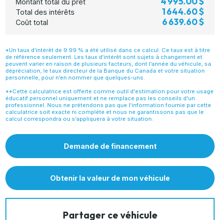
4 995.00 $
Montant total du prêt
1 644.60 $
Total des intérêts
6 639.60 $
Coût total
*Un taux d’intérêt de 9.99 % a été utilisé dans ce calcul. Ce taux est à titre
de référence seulement. Les taux d’intérêt sont sujets à changement et
peuvent varier en raison de plusieurs facteurs, dont l’année du véhicule, sa
dépréciation, le taux directeur de la Banque du Canada et votre situation
personnelle, pour n’en nommer que quelques-uns.
**Cette calculatrice est offerte comme outil d'estimation pour votre usage
éducatif personnel uniquement et ne remplace pas les conseils d'un
professionnel. Nous ne prétendons pas que l'information fournie par cette
calculatrice soit exacte ni complète et nous ne garantissons pas que le
calcul correspondra ou s’appliquera à votre situation.
Demande de financement
Obtenir la valeur de mon véhicule
Partager ce véhicule