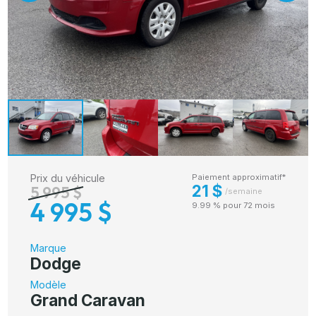
Prix du véhicule
Paiement approximatif*
21 $
5 995 $
/semaine
4 995 $
9.99 % pour 72 mois
Marque
Dodge
Modèle
Grand Caravan