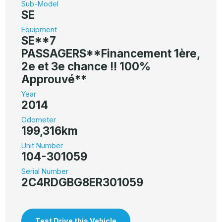
Sub-Model
SE
Equipment
SE**7
PASSAGERS**Financement 1ère,
2e et 3e chance !! 100%
Approuvé**
Year
2014
Odometer
199,316km
Unit Number
104-301059
Serial Number
2C4RDGBG8ER301059
Test Drive this Vehicle