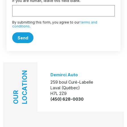
If you are human, leave this field blank.
By submitting this form, you agree to our
terms and
conditions
.
Send
LOCATION
Demirci Auto
259 boul Curé-Labelle
Laval (Québec)
OUR
H7L 2Z9
(450) 628-0030