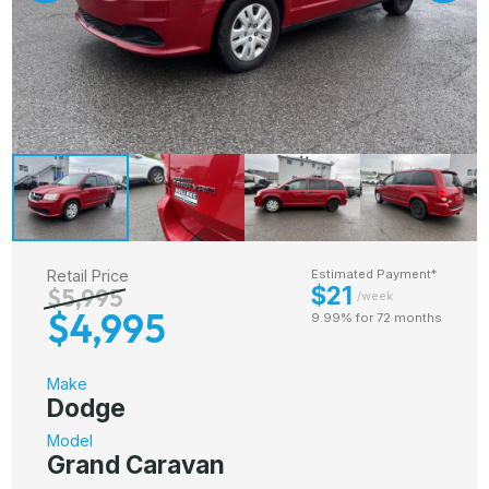
Retail Price
Estimated Payment*
$21
$5,995
/week
$4,995
9.99% for 72 months
Make
Dodge
Model
Grand Caravan