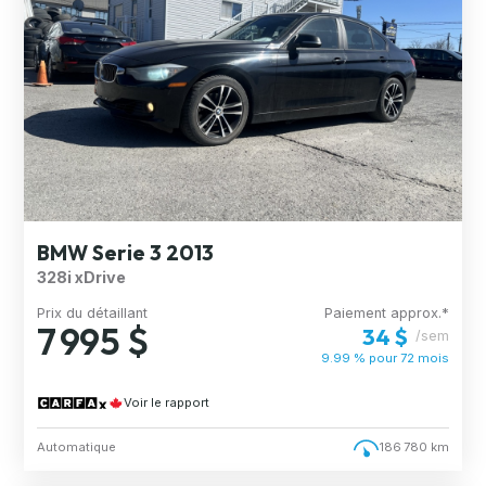
BMW Serie 3 2013
328i xDrive
Prix du détaillant
Paiement approx.*
7 995 $
34 $
/sem
9.99 % pour
72
mois
Voir le rapport
Automatique
186 780 km