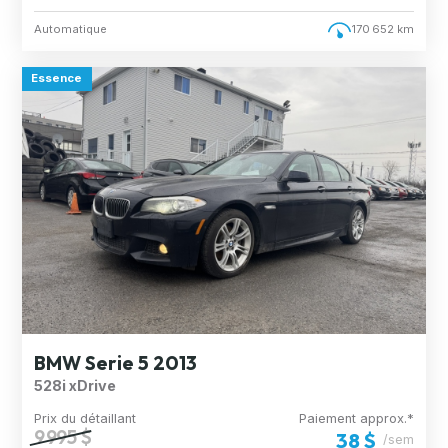
Automatique
170 652 km
Essence
BMW Serie 5 2013
528i xDrive
Prix du détaillant
Paiement approx.*
9 995 $
38 $
/sem