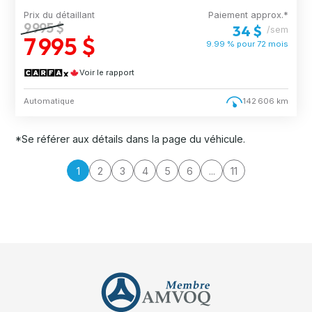
Prix du détaillant
Paiement approx.*
9 995 $
34 $
/sem
7 995 $
9.99 % pour
72
mois
Voir le rapport
Automatique
142 606 km
*Se référer aux détails dans la page du véhicule.
1
2
3
4
5
6
...
11