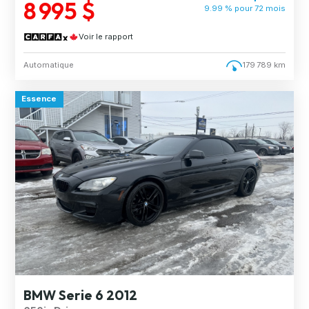
8 995 $
9.99 % pour
72
mois
Voir le rapport
Automatique
179 789 km
Essence
BMW Serie 6 2012