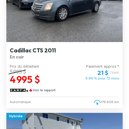
Cadillac CTS 2011
En cuir
Prix du détaillant
Paiement approx.*
5 995 $
21 $
/sem
4 995 $
9.99 % pour
72
mois
Voir le rapport
Automatique
176 606 km
Hybride