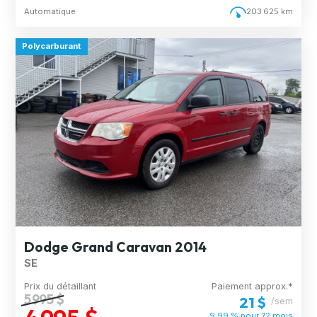
Automatique
203 625 km
Polycarburant
Dodge Grand Caravan 2014
SE
Prix du détaillant
Paiement approx.*
5 995 $
21 $
/sem
9.99 % pour
72
mois