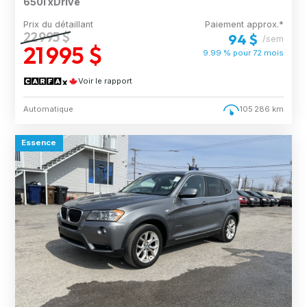
650i xDrive
Prix du détaillant
Paiement approx.*
22 995 $
94 $
/sem
21 995 $
9.99 % pour
72
mois
Voir le rapport
Automatique
105 286 km
Essence