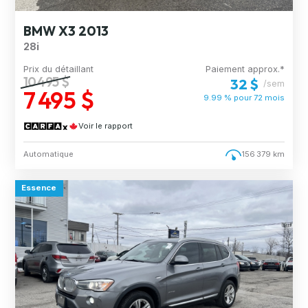
BMW X3 2013
28i
Prix du détaillant
Paiement approx.*
10 495 $
32 $
/sem
7 495 $
9.99 % pour
72
mois
Voir le rapport
Automatique
156 379 km
Essence