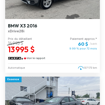
BMW X3 2016
xDrive28i
Prix du détaillant
Paiement approx.*
14 995 $
60 $
/sem
13 995 $
9.99 % pour
72
mois
Voir le rapport
Automatique
137 173 km
Essence