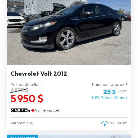
Chevrolet Volt 2012
Prix du détaillant
Paiement approx.*
6 995 $
25 $
/sem
5 950 $
9.99 % pour
72
mois
Voir le rapport
Automatique
193 194 km