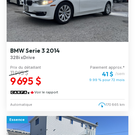
BMW Serie 3 2014
328i xDrive
Prix du détaillant
Paiement approx.*
11 995 $
41 $
/sem
9 695 $
9.99 % pour
72
mois
Voir le rapport
Automatique
170 865 km
Essence