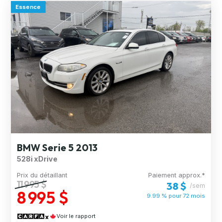
Essence
BMW Serie 5 2013
528i xDrive
Prix du détaillant
Paiement approx.*
11 995 $
38 $
/sem
8 995 $
9.99 % pour
72
mois
Voir le rapport