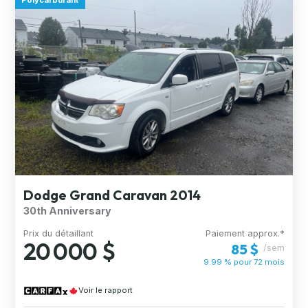
Polycarburant
Dodge Grand Caravan 2014
30th Anniversary
Prix du détaillant
Paiement approx.*
20 000 $
85 $
/sem
9.99 % pour
72
mois
Voir le rapport