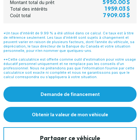
5 950.00 $
Montant total du prêt
1 959.03 $
Total des intérêts
7 909.03 $
Coût total
*Un taux d’intérêt de 9.99 % a été utilisé dans ce calcul. Ce taux est à titre
de référence seulement. Les taux d’intérêt sont sujets à changement et
peuvent varier en raison de plusieurs facteurs, dont l’année du véhicule, sa
dépréciation, le taux directeur de la Banque du Canada et votre situation
personnelle, pour n’en nommer que quelques-uns.
**Cette calculatrice est offerte comme outil d'estimation pour votre usage
éducatif personnel uniquement et ne remplace pas les conseils d'un
professionnel. Nous ne prétendons pas que l'information fournie par cette
calculatrice soit exacte ni complète et nous ne garantissons pas que le
calcul correspondra ou s’appliquera à votre situation.
Demande de financement
Obtenir la valeur de mon véhicule
Partager ce véhicule