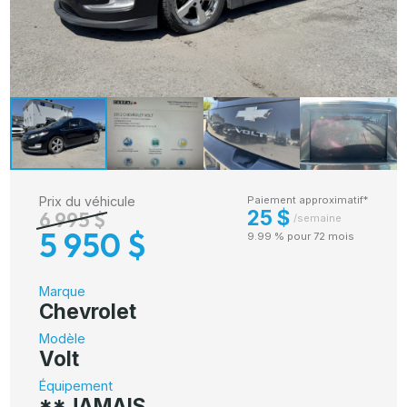
Prix du véhicule
Paiement approximatif*
25 $
6 995 $
/semaine
5 950 $
9.99 % pour 72 mois
Marque
Chevrolet
Modèle
Volt
Équipement
**JAMAIS