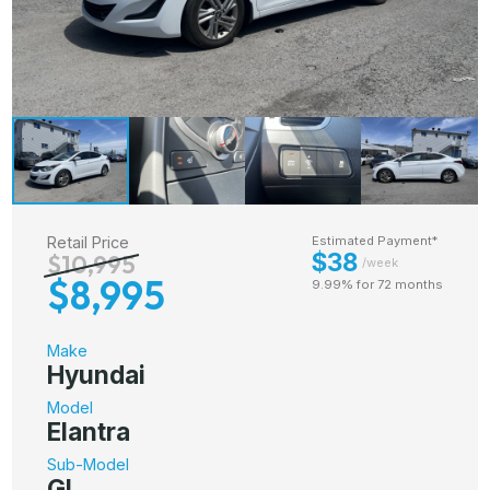
Retail Price
Estimated Payment*
$38
$10,995
/week
$8,995
9.99% for 72 months
Make
Hyundai
Model
Elantra
Sub-Model
GL