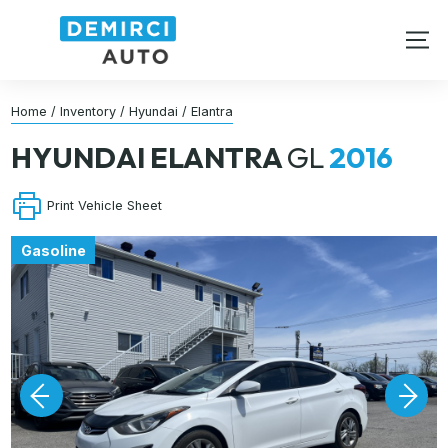
Home
/
Inventory
/
Hyundai
/
Elantra
HYUNDAI
ELANTRA
GL
2016
Print Vehicle Sheet
Gasoline