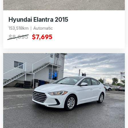
Hyundai Elantra 2015
153,518km
Automatic
$7,695
$8,695