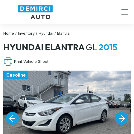
Home
/
Inventory
/
Hyundai
/
Elantra
HYUNDAI
ELANTRA
GL
2015
Print Vehicle Sheet
Gasoline