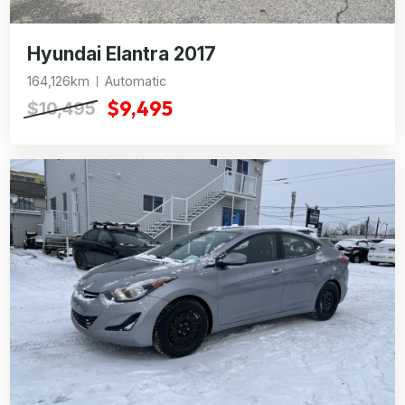
Hyundai Elantra 2017
164,126km
Automatic
$9,495
$10,495