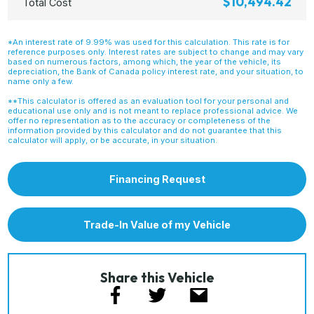
$10,494.42
Total Cost
*An interest rate of 9.99% was used for this calculation. This rate is for
reference purposes only. Interest rates are subject to change and may vary
based on numerous factors, among which, the year of the vehicle, its
depreciation, the Bank of Canada policy interest rate, and your situation, to
name only a few.
**This calculator is offered as an evaluation tool for your personal and
educational use only and is not meant to replace professional advice. We
offer no representation as to the accuracy or completeness of the
information provided by this calculator and do not guarantee that this
calculator will apply, or be accurate, in your situation.
Financing Request
Trade-In Value of my Vehicle
Share this Vehicle