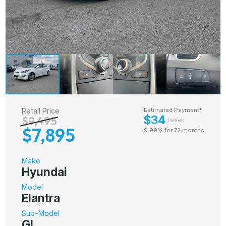
Retail Price
Estimated Payment*
$34
$9,495
/week
$7,895
9.99% for 72 months
Make
Hyundai
Model
Elantra
Sub-Model
GL